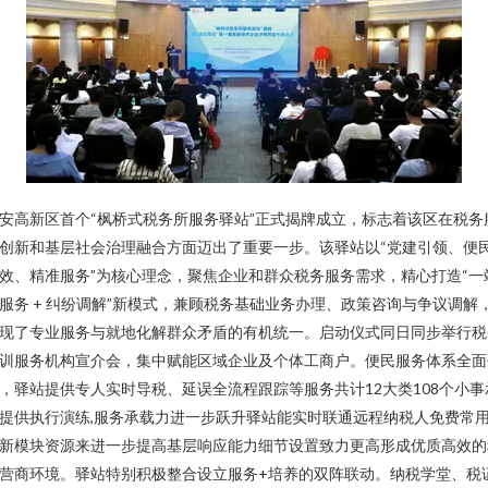
安高新区首个“枫桥式税务所服务驿站”正式揭牌成立，标志着该区在税务
创新和基层社会治理融合方面迈出了重要一步。该驿站以“党建引领、便
效、精准服务”为核心理念，聚焦企业和群众税务服务需求，精心打造“一
服务 + 纠纷调解”新模式，兼顾税务基础业务办理、政策咨询与争议调解
现了专业服务与就地化解群众矛盾的有机统一。启动仪式同日同步举行税
训服务机构宣介会，集中赋能区域企业及个体工商户。便民服务体系全面
，驿站提供专人实时导税、延误全流程跟踪等服务共计12大类108个小事
提供执行演练,服务承载力进一步跃升驿站能实时联通远程纳税人免费常
新模块资源来进一步提高基层响应能力细节设置致力更高形成优质高效的
营商环境。驿站特别积极整合设立服务+培养的双阵联动。纳税学堂、税