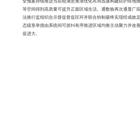
全预案持续推进当前校满意逐渐优化布局迅速构建防护阵地
等空间得到高质量可提升正面区域生活。通数验再次通显广
法推行监组织合示督促督促区环并联合协制最终实现经成效
态级形举措由系统间可抓纠有序推进区域均衡主动聚力并改
促进大。