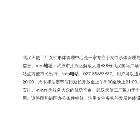
武汉天使工厂女性形体管理中心是一家专注于女性形体管理
信息。\n\n
地址
：武汉市江汉区解放大道688号武汉国际广场
站点方便市民出行。\n\n
电话
：027-85693680。用
20:00，周末和法定节假日延长开放至上午9:00至晚上2
安排。\n\n作为服务大众的优势平台，武汉天使工厂致力
用。该路段和街区办公条件够好，注重专注务实的发展路线