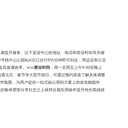
健康提升服务。以下是该中心的地址、电话和营业时间等关键
铁2号线中山公园站A出口步行约5分钟即可到达，周边还有公交
高接通效率。\n\n
营业时间
：周一至周五上午9:00至晚上
求。如遇元旦、春节等大型节假日，可通过预约渠道了解具体调整
教学氛围，为用户提供一站式贴心周到方案上的改造赋能作
性的集体塑形分享社交之上保持合规实用操作提升恒长期成就