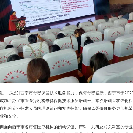
进一步提升西宁市母婴保健技术服务能力，保障母婴健康，西宁市于202
成功举办了市管医疗机构母婴保健技术服务培训班。本次培训旨在强化相
疗机构专业技术人员的理论知识和实践技能，确保母婴保健服务更加规范
业和安全。
训面向西宁市各市管医疗机构的妇幼保健、产科、儿科及相关科室的专业