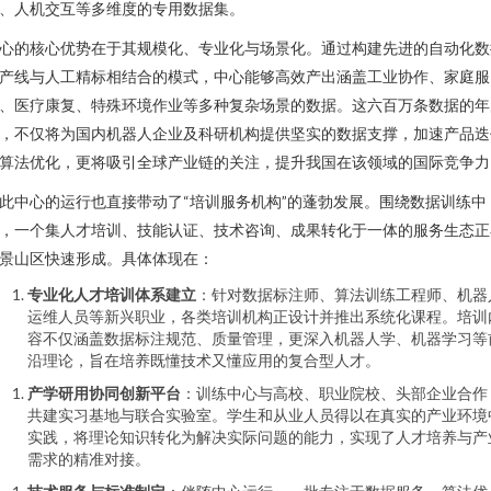
、人机交互等多维度的专用数据集。
心的核心优势在于其规模化、专业化与场景化。通过构建先进的自动化数
产线与人工精标相结合的模式，中心能够高效产出涵盖工业协作、家庭服
、医疗康复、特殊环境作业等多种复杂场景的数据。这六百万条数据的年
，不仅将为国内机器人企业及科研机构提供坚实的数据支撑，加速产品迭
算法优化，更将吸引全球产业链的关注，提升我国在该领域的国际竞争力
此中心的运行也直接带动了“培训服务机构”的蓬勃发展。围绕数据训练中
，一个集人才培训、技能认证、技术咨询、成果转化于一体的服务生态正
景山区快速形成。具体体现在：
专业化人才培训体系建立
：针对数据标注师、算法训练工程师、机器
运维人员等新兴职业，各类培训机构正设计并推出系统化课程。培训
容不仅涵盖数据标注规范、质量管理，更深入机器人学、机器学习等
沿理论，旨在培养既懂技术又懂应用的复合型人才。
产学研用协同创新平台
：训练中心与高校、职业院校、头部企业合作
共建实习基地与联合实验室。学生和从业人员得以在真实的产业环境
实践，将理论知识转化为解决实际问题的能力，实现了人才培养与产
需求的精准对接。